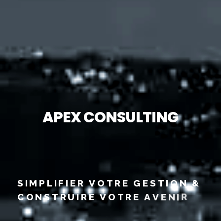
A
P
E
X
C
O
N
S
U
L
T
I
N
G
S
I
M
P
L
I
F
I
E
R
V
O
T
R
E
G
E
S
T
I
O
N
&
C
O
N
S
T
R
U
I
R
E
V
O
T
R
E
A
V
E
N
I
R