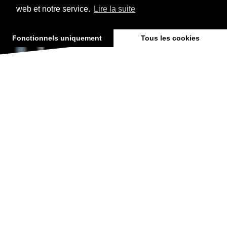
web et notre service.
Lire la suite
Fonctionnels uniquement
Tous les cookies
QUI SOMMES-NOUS ?
APEX CONSULTING
est une société d’expertise comptable, créée
en 1969. Cette structure à taille humaine, réactive et proche de
ses clients, vous propose un accompagnement global : gestion
comptable, fiscalité, social, juridique, conseil en pilotage, recherche
de financement, fusion-acquision, gestion de patrimoine,
digitalisation de votre organisation.