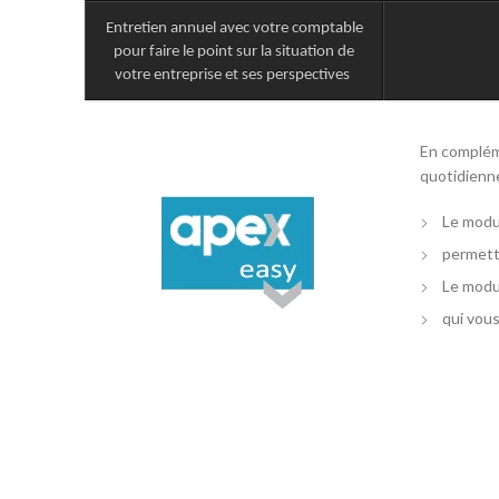
Entretien annuel avec votre comptable
pour faire le point sur la situation de
votre entreprise et ses perspectives
En complém
quotidienne
Le mod
permetta
Le mod
qui vous