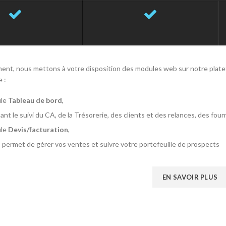
ent, nous mettons à votre disposition des modules web sur notre plate
 :
ule
Tableau de bord
,
nt le suivi du CA, de la Trésorerie, des clients et des relances, des four
ule
Devis/facturation
,
 permet de gérer vos ventes et suivre votre portefeuille de prospects
EN SAVOIR PLUS