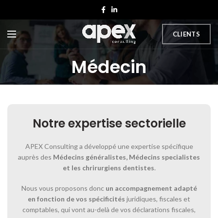
CLIENTS
Médecin
Notre expertise sectorielle
APEX Consulting a développé une expertise spécifique
auprès des
Médecins généralistes, Médecins specialistes
Notre expertise sectorielle
et les chrirurgiens dentistes
.
Nous vous proposons donc
un accompagnement adapté
en fonction de vos spécificités
juridiques, fiscales et
comptables, qui vont au-delà de vos déclarations fiscales,