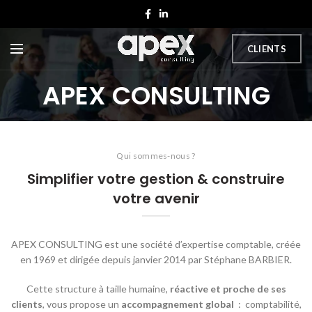
CLIENTS
APEX CONSULTING
Qui sommes-nous ?
Simplifier votre gestion & construire
votre avenir
APEX CONSULTING est une société d’expertise comptable, créée
en 1969 et dirigée depuis janvier 2014 par Stéphane BARBIER.
Cette structure à taille humaine,
réactive
et proche de ses
clients
, vous propose un
accompagnement global
: comptabilité,